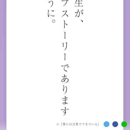
。
ラ
ブ
ス
ト
ー
リ
ー
で
あ
り
ま
す
よ
う
に
人生が、
©『
僕らは言葉でできている
』