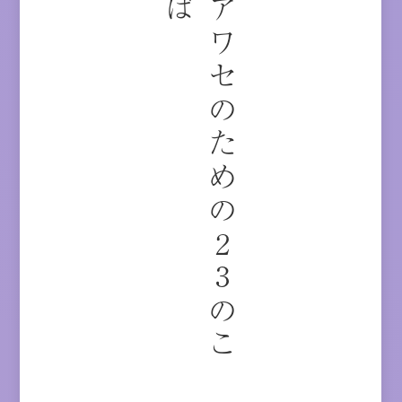
シ
ア
ワ
セ
の
た
め
の
2
3
の
こ
と