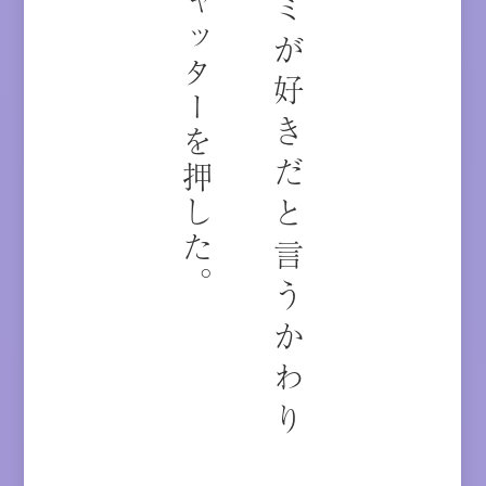
シャッターを押した。
キ
ミ
が
好
き
だ
と
言
う
か
わ
り
に