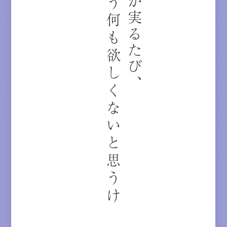
も
う
何
も
欲
し
く
な
い
と
思
う
け
ど
恋が実るたび、