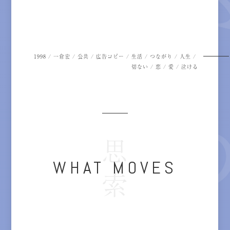
1998
/
一倉宏
/
公共
/
広告コピー
/
生活
/
つながり
/
人生
/
切ない
/
恋
/
愛
/
泣ける
思索
WHAT MOVES