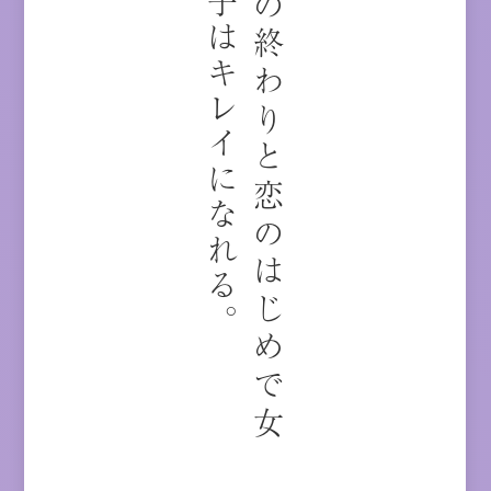
。
恋
の
終
わ
り
と
恋
の
は
じ
め
で
女
の
子
は
キ
レ
イ
に
な
れ
る