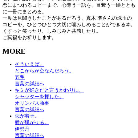
恋にまつわるコピーまで、心奪う一語を、目奪う一絵ととも
に一冊にまとめる。
一度は見聞きしたことがあるだろう、真木 準さんの珠玉の
コピーを、ひとつひとつ大切に噛みしめることができる本。
くすっと笑ったり、しみじみと共感したり。
ご冥福をお祈りします。
MORE
そういえば、
どこからが空なんだろう。
五明
言葉の詳細へ
キミが好きだと言うかわりに、
シャッターを押した。
オリンパス商事
言葉の詳細へ
恋が着せ、
愛が脱がせる。
伊勢丹
言葉の詳細へ