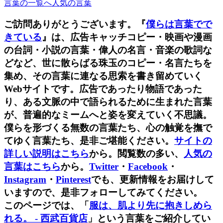
言葉の一覧へ
人気の言葉
ご訪問ありがとうございます。『
僕らは言葉でで
きている
』は、広告キャッチコピー・映画や漫画
の台詞・小説の言葉・偉人の名言・音楽の歌詞な
どなど、世に散らばる珠玉のコピー・名言たちを
集め、その言葉に連なる思索を書き留めていく
Webサイトです。広告であったり物語であった
り、ある文脈の中で語られるために生まれた言葉
が、普遍的なミームへと姿を変えていく不思議。
僕らを形づくる無数の言葉たち、心の触覚を撫で
てゆく言葉たち、是非ご堪能ください。
サイトの
詳しい説明はこちら
から。閲覧数の多い、
人気の
言葉はこちら
から。
Twitter
・
Facebook
・
Instagram
・
Pinterest
でも、更新情報をお届けして
いますので、是非フォローしてみてください。
このページでは、「
服は、肌より先に抱きしめら
れる。 - 西武百貨店
」という言葉をご紹介してい