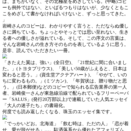
は、まちがいなく、その北極星をめざしている。(中略)コピ
ーも例外ではない、といばるつもりはないが、少なくともこ
こをめざして書かなければいけないと、ずっと思ってきた。
」
岩崎さんのコピーは、わかりやすく言うと、ただならぬ優し
さに満ちている。ちょっとやそっとでは思い至れない、生き
る者への優しさが溢れている。そして、この序文の言葉は、
そんな岩崎さんの生き方そのものを表しているように思う。
是非、読んでいただきたい一冊。
「きたえた翼は、強い」(全日空)、「21世紀に間に合いまし
た。」(トヨタプリウス)、「美しい50歳がふえると、日本は
変わると思う。」(資生堂アクテアハート)、「やがて、いの
ちに変わるもの。」(ミツカン)、「年賀状は、贈り物だと思
う。」(日本郵便)などのコピーで知られる広告業界の第一人
者、岩崎俊一さんが東急線沿線で配られているフリーペーパ
ー「SALUS」(発行20万部以上)で連載していた人気エッセイ
「大人の迷子たち」の書籍化。
何度でも読み返したくなる、珠玉のエッセイ集です。
「でっかいどお。北海道」「飲む時は、ただの人」「恋が着
せ、愛が脱がせる」…。駄洒落系から優れたアフォリズム、