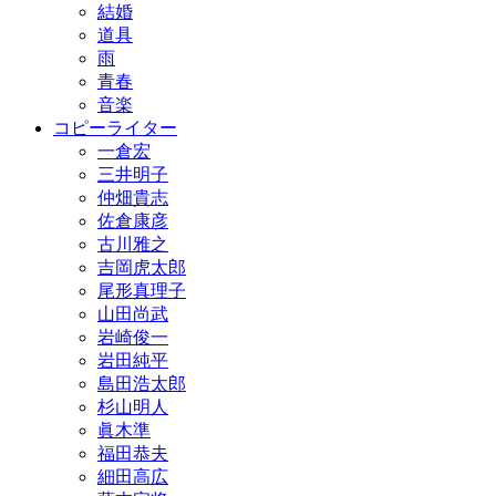
結婚
道具
雨
青春
音楽
コピーライター
一倉宏
三井明子
仲畑貴志
佐倉康彦
古川雅之
吉岡虎太郎
尾形真理子
山田尚武
岩崎俊一
岩田純平
島田浩太郎
杉山明人
眞木準
福田恭夫
細田高広