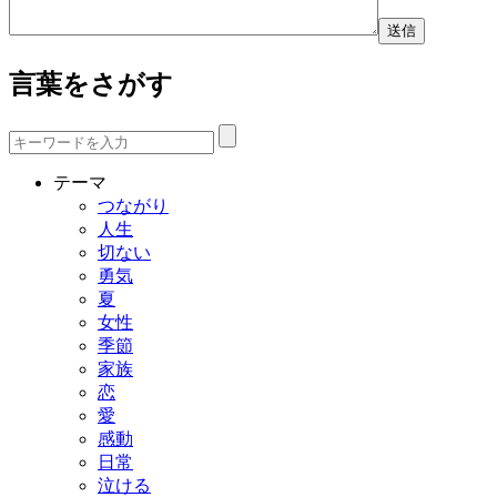
言葉をさがす
テーマ
つながり
人生
切ない
勇気
夏
女性
季節
家族
恋
愛
感動
日常
泣ける