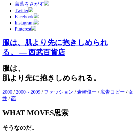
言葉をさがす
Twitter
Facebook
Instagram
Pinterest
服は、肌より先に抱きしめられ
る。 — 西武百貨店
服は、
肌より先に抱きしめられる。
2000
/
2000～2009
/
ファッション
/
岩崎俊一
/
広告コピー
/
女
性
/
恋
WHAT MOVES
思索
そうなのだ。