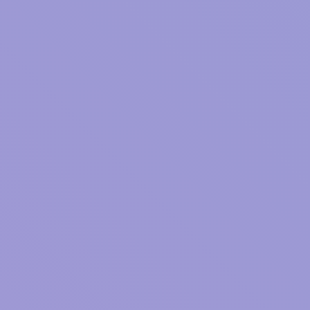
好きじゃなかった。
わたしはまだ、
雨が嫌いだった頃、