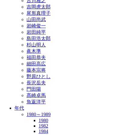
古川雅之
吉岡虎太郎
尾形真理子
山田尚武
岩崎俊一
岩田純平
島田浩太郎
杉山明人
眞木準
福田恭夫
細田高広
藤本宗将
野原ひとし
長沢岳夫
門田陽
髙崎卓馬
魚返洋平
年代
1980～1989
1980
1982
1984