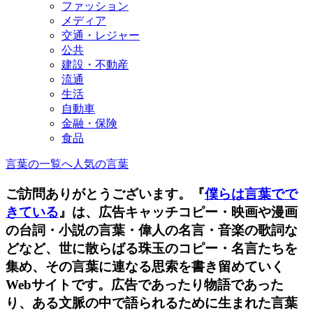
ファッション
メディア
交通・レジャー
公共
建設・不動産
流通
生活
自動車
金融・保険
食品
言葉の一覧へ
人気の言葉
ご訪問ありがとうございます。『
僕らは言葉でで
きている
』は、広告キャッチコピー・映画や漫画
の台詞・小説の言葉・偉人の名言・音楽の歌詞な
どなど、世に散らばる珠玉のコピー・名言たちを
集め、その言葉に連なる思索を書き留めていく
Webサイトです。広告であったり物語であった
り、ある文脈の中で語られるために生まれた言葉