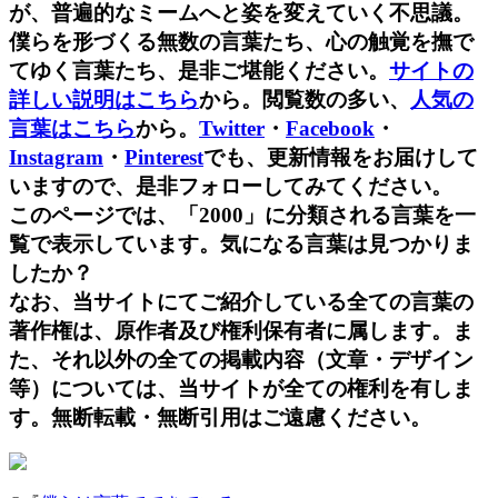
が、普遍的なミームへと姿を変えていく不思議。
僕らを形づくる無数の言葉たち、心の触覚を撫で
てゆく言葉たち、是非ご堪能ください。
サイトの
詳しい説明はこちら
から。閲覧数の多い、
人気の
言葉はこちら
から。
Twitter
・
Facebook
・
Instagram
・
Pinterest
でも、更新情報をお届けして
いますので、是非フォローしてみてください。
このページでは、「2000」に分類される言葉を一
覧で表示しています。気になる言葉は見つかりま
したか？
なお、当サイトにてご紹介している全ての言葉の
著作権は、原作者及び権利保有者に属します。ま
た、それ以外の全ての掲載内容（文章・デザイン
等）については、当サイトが全ての権利を有しま
す。無断転載・無断引用はご遠慮ください。