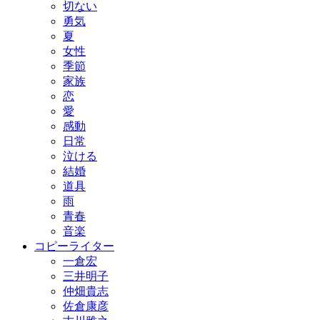
切ない
勇気
夏
女性
季節
家族
恋
愛
感動
日常
泣ける
結婚
道具
雨
青春
音楽
コピーライター
一倉宏
三井明子
仲畑貴志
佐倉康彦