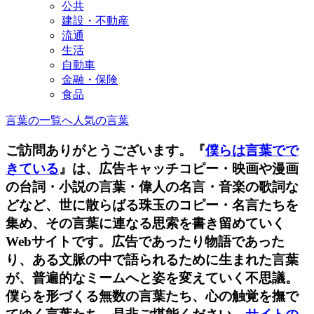
公共
建設・不動産
流通
生活
自動車
金融・保険
食品
言葉の一覧へ
人気の言葉
ご訪問ありがとうございます。『
僕らは言葉でで
きている
』は、広告キャッチコピー・映画や漫画
の台詞・小説の言葉・偉人の名言・音楽の歌詞な
どなど、世に散らばる珠玉のコピー・名言たちを
集め、その言葉に連なる思索を書き留めていく
Webサイトです。広告であったり物語であった
り、ある文脈の中で語られるために生まれた言葉
が、普遍的なミームへと姿を変えていく不思議。
僕らを形づくる無数の言葉たち、心の触覚を撫で