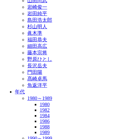
山田尚武
岩崎俊一
岩田純平
島田浩太郎
杉山明人
眞木準
福田恭夫
細田高広
藤本宗将
野原ひとし
長沢岳夫
門田陽
髙崎卓馬
魚返洋平
年代
1980～1989
1980
1982
1984
1986
1988
1989
1990～1999