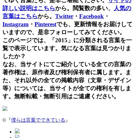
てゆく言葉たち、是非ご堪能ください。
サイトの
詳しい説明はこちら
から。閲覧数の多い、
人気の
言葉はこちら
から。
Twitter
・
Facebook
・
Instagram
・
Pinterest
でも、更新情報をお届けして
いますので、是非フォローしてみてください。
このページでは、「2015」に分類される言葉を一
覧で表示しています。気になる言葉は見つかりま
したか？
なお、当サイトにてご紹介している全ての言葉の
著作権は、原作者及び権利保有者に属します。ま
た、それ以外の全ての掲載内容（文章・デザイン
等）については、当サイトが全ての権利を有しま
す。無断転載・無断引用はご遠慮ください。
©『
僕らは言葉でできている
』