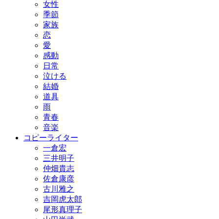
女性
季節
家族
恋
愛
感動
日常
泣ける
結婚
道具
雨
青春
音楽
コピーライター
一倉宏
三井明子
仲畑貴志
佐倉康彦
古川雅之
吉岡虎太郎
尾形真理子