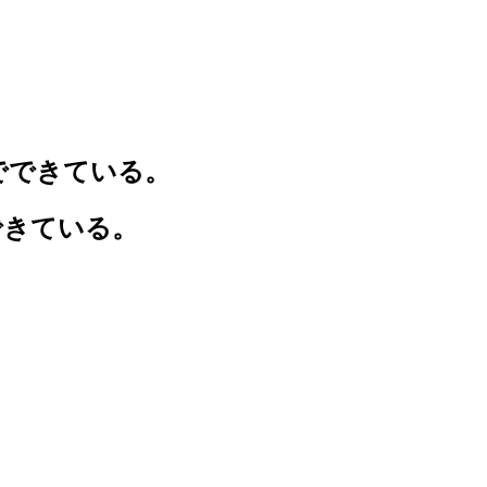
で
で
き
て
い
る
。
できている。