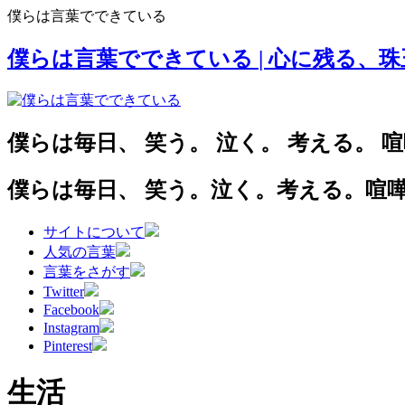
僕らは言葉でできている
僕らは言葉でできている
| 心に残る、
僕
ら
は
毎
日
、
笑
う
。
泣
く
。
考
え
る
。
喧
僕らは毎日、
笑う。泣く。考える。喧
サイトについて
人気の言葉
言葉をさがす
Twitter
Facebook
Instagram
Pinterest
生活