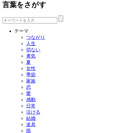
言葉をさがす
テーマ
つながり
人生
切ない
勇気
夏
女性
季節
家族
恋
愛
感動
日常
泣ける
結婚
道具
雨