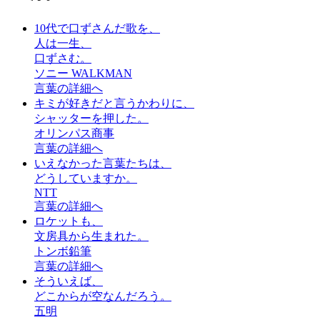
10代で口ずさんだ歌を、
人は一生、
口ずさむ。
ソニー WALKMAN
言葉の詳細へ
キミが好きだと言うかわりに、
シャッターを押した。
オリンパス商事
言葉の詳細へ
いえなかった言葉たちは、
どうしていますか。
NTT
言葉の詳細へ
ロケットも、
文房具から生まれた。
トンボ鉛筆
言葉の詳細へ
そういえば、
どこからが空なんだろう。
五明