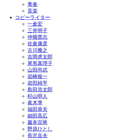
青春
音楽
コピーライター
一倉宏
三井明子
仲畑貴志
佐倉康彦
古川雅之
吉岡虎太郎
尾形真理子
山田尚武
岩崎俊一
岩田純平
島田浩太郎
杉山明人
眞木準
福田恭夫
細田高広
藤本宗将
野原ひとし
長沢岳夫