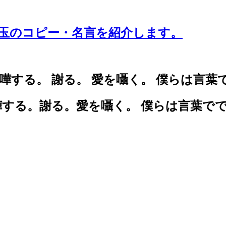
珠玉のコピー・名言を紹介します。
嘩
す
る
。
謝
る
。
愛
を
囁
く
。
僕
ら
は
言
葉
嘩する。謝る。愛を囁く。
僕らは言葉で