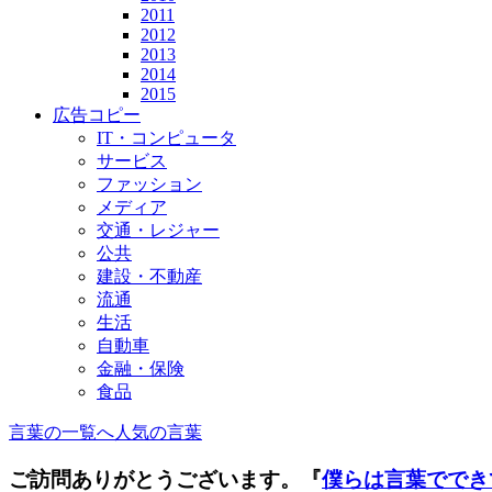
2011
2012
2013
2014
2015
広告コピー
IT・コンピュータ
サービス
ファッション
メディア
交通・レジャー
公共
建設・不動産
流通
生活
自動車
金融・保険
食品
言葉の一覧へ
人気の言葉
ご訪問ありがとうございます。『
僕らは言葉ででき