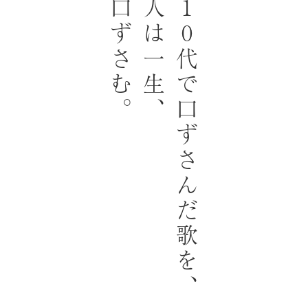
口ずさむ。
人は一生、
10代で口ずさんだ歌を、