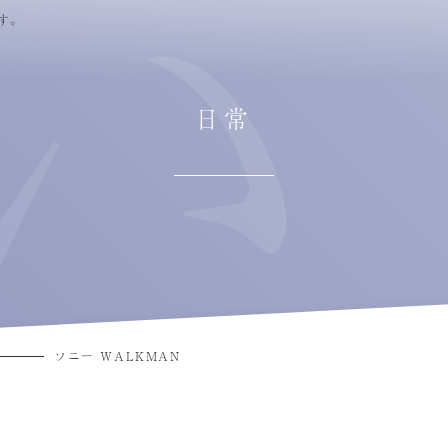
す。
日常
ソニー WALKMAN